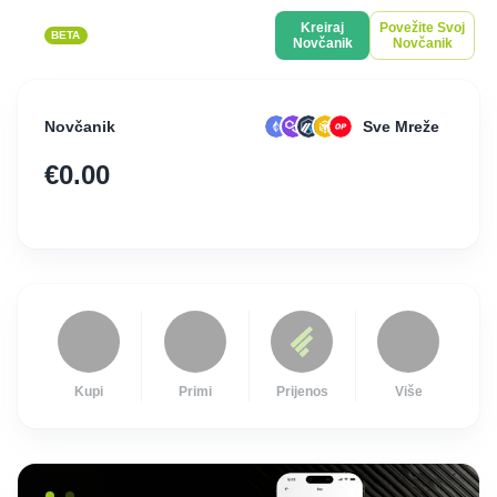
Kreiraj
Povežite Svoj
BETA
Novčanik
Novčanik
Novčanik
Sve Mreže
€0.00
Kupi
Primi
Prijenos
Više