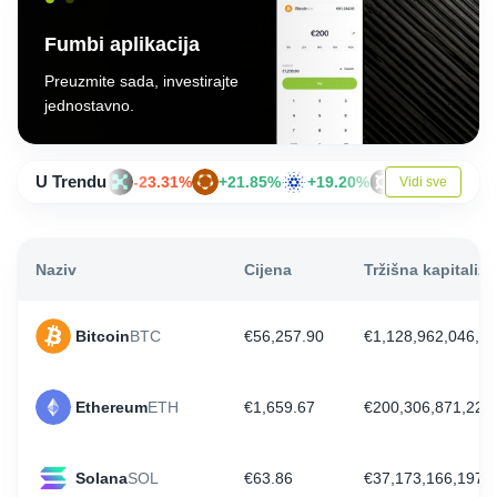
Fumbi aplikacija
Preuzmite sada, investirajte
jednostavno.
U Trendu
-23.31%
+21.85%
+19.20%
+18.62%
-
Vidi sve
Naziv
Cijena
Tržišna kapitaliza
Bitcoin
BTC
€56,257.90
€1,128,962,046,72
Ethereum
ETH
€1,659.67
€200,306,871,227
Solana
SOL
€63.86
€37,173,166,197.