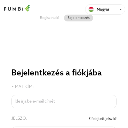
Magyar
Regisztráció
Bejelentkezés
Bejelentkezés a fiókjába
E-MAIL CÍM:
JELSZÓ:
Elfelejtett jelszó?