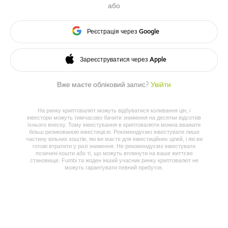
або
Реєстрація через Google
Зареєструватися через Apple
Вже маєте обліковий запис?
Увійти
На ринку криптовалют можуть відбуватися коливання цін, і
інвестори можуть тимчасово бачити зниження на десятки відсотків
їхнього внеску. Тому інвестування в криптовалюти можна вважати
більш ризикованою інвестицією. Рекомендуємо інвестувати лише
частину вільних коштів, які ви маєте для інвестиційних цілей, і які ви
готові втратити у разі зниження. Не рекомендуємо інвестувати
позичені кошти або ті, що можуть вплинути на ваше життєве
становище. Fumbi та жоден інший учасник ринку криптовалют не
можуть гарантувати певний прибуток.