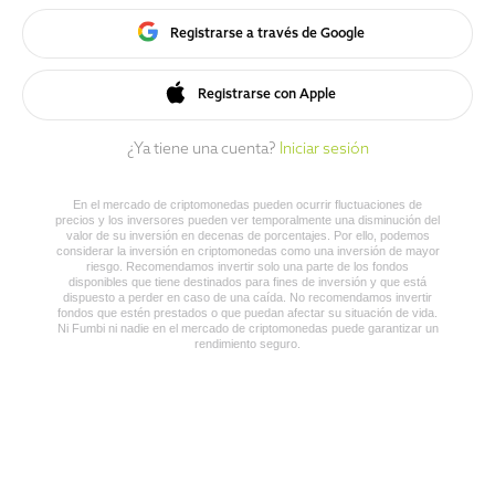
Registrarse a través de Google
Registrarse con Apple
¿Ya tiene una cuenta?
Iniciar sesión
En el mercado de criptomonedas pueden ocurrir fluctuaciones de
precios y los inversores pueden ver temporalmente una disminución del
valor de su inversión en decenas de porcentajes. Por ello, podemos
considerar la inversión en criptomonedas como una inversión de mayor
riesgo. Recomendamos invertir solo una parte de los fondos
disponibles que tiene destinados para fines de inversión y que está
dispuesto a perder en caso de una caída. No recomendamos invertir
fondos que estén prestados o que puedan afectar su situación de vida.
Ni Fumbi ni nadie en el mercado de criptomonedas puede garantizar un
rendimiento seguro.