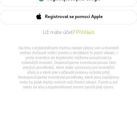
Registrovat se pomocí Apple
Už máte účet?
Přihlásit
Na trhu s kryptoměnami mohou nastat výkyvy cen a investoři
mohou dočasně vidět i pokles v desítkách % jejich vkladu. I
proto investice do kryptoměn můžeme považovat za
rizikovější investici. Doporučujeme investovat pouze část
volných prostředků, které máte vyhrazeny pro investiční
účely a o které jste v případě poklesu ochotni přijít.
Nedoporučujeme investovat prostředky, které jsou zapůjčeny
nebo by jinak mohly ovlivnit vaši životní situaci. Fumbi a ani
nikdo na trhu s kryptoměnami neumí zaručit jistý výnos.