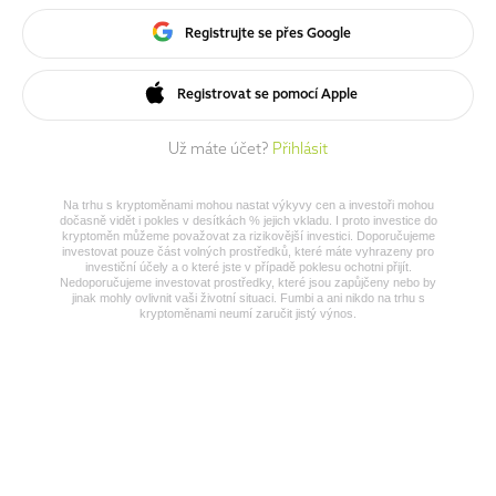
Registrujte se přes Google
Registrovat se pomocí Apple
Už máte účet?
Přihlásit
Na trhu s kryptoměnami mohou nastat výkyvy cen a investoři mohou
dočasně vidět i pokles v desítkách % jejich vkladu. I proto investice do
kryptoměn můžeme považovat za rizikovější investici. Doporučujeme
investovat pouze část volných prostředků, které máte vyhrazeny pro
investiční účely a o které jste v případě poklesu ochotni přijít.
Nedoporučujeme investovat prostředky, které jsou zapůjčeny nebo by
jinak mohly ovlivnit vaši životní situaci. Fumbi a ani nikdo na trhu s
kryptoměnami neumí zaručit jistý výnos.